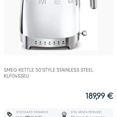
SMEG KETTLE 50´STYLE STAINLESS STEEL
KLF04SSEU
189,99
€
STOCKAZZ! REWARDS
STAI SENZA PENSIERI