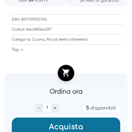
Vale
189
PUNTI!
24 mesi di garanzia
EAN: 8017709231743
Codice: 4ec3450ea397
Categoria:
Cucina
,
Piccoli elettrodomestici
Tag: —
Ordina ora
SMEG KETTLE 50´STYLE STAINLESS STEEL K
5
disponibili
Acquista