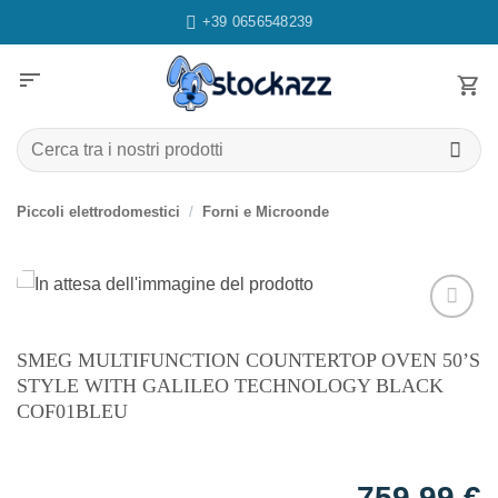
Salta
+39 0656548239
ai
contenuti
sort
Cerca:
Piccoli elettrodomestici
/
Forni e Microonde
Aggiungi
SMEG MULTIFUNCTION COUNTERTOP OVEN 50’S
alla lista
dei
STYLE WITH GALILEO TECHNOLOGY BLACK
desideri
COF01BLEU
759,99
€