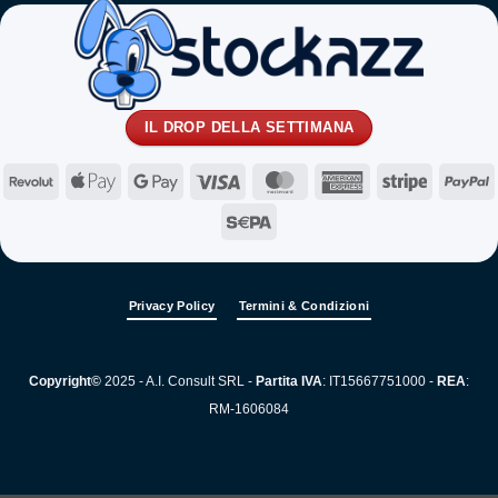
IL DROP DELLA SETTIMANA
Revolut
Apple
Google
Visa
MasterCard
American
Stripe
P
Pay
Pay
Express
Sepa
Privacy Policy
Termini & Condizioni
Copyright©
2025 - A.I. Consult SRL -
Partita IVA
: IT15667751000 -
REA
:
RM-1606084