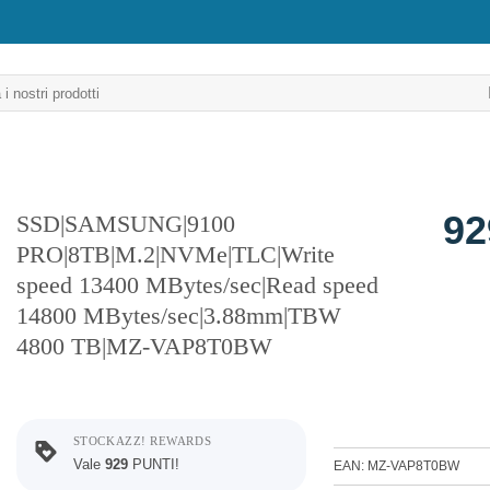
92
SSD|SAMSUNG|9100
PRO|8TB|M.2|NVMe|TLC|Write
speed 13400 MBytes/sec|Read speed
14800 MBytes/sec|3.88mm|TBW
4800 TB|MZ-VAP8T0BW
STOCKAZZ! REWARDS
Vale
929
PUNTI!
EAN: MZ-VAP8T0BW