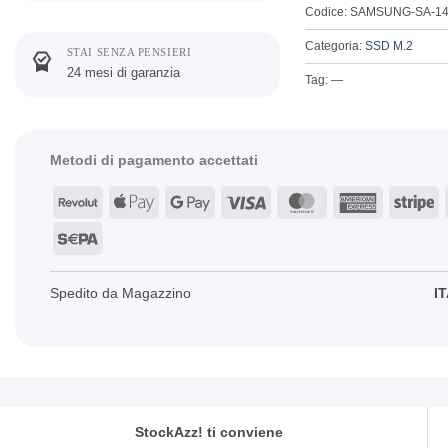
Codice: SAMSUNG-SA-1
Categoria:
SSD M.2
STAI SENZA PENSIERI
24 mesi di garanzia
Tag: —
Metodi di pagamento accettati
Revolut
Apple
Google
Visa
MasterCard
American
St
Pay
Pay
Express
Sepa
Spedito da Magazzino
IT
StockAzz! ti conviene