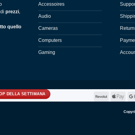
Accessoires
Suppor
o
 di
prezzi
,
Audio
Shippi
tto quello
Cameras
Return
Computers
Payme
Gaming
Accou
ROP DELLA SETTIMANA
Revolut
Appl
Pay
Copyr