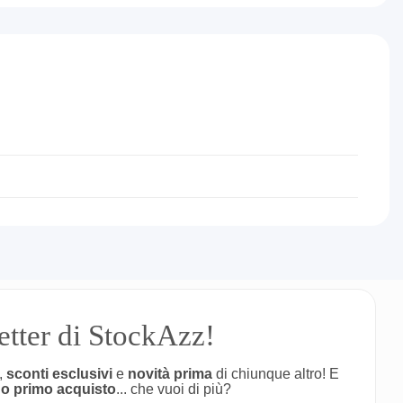
letter di StockAzz!
,
sconti esclusivi
e
novità prima
di chiunque altro! E
uo primo acquisto
... che vuoi di più?