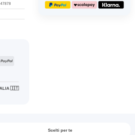
447878
ripe
PayPal
ALIA 🇮🇹
Scelti per te