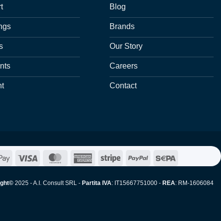
t
Blog
ngs
Brands
s
Our Story
nts
Careers
nt
Contact
e
Google
Visa
MasterCard
American
Stripe
PayPal
Sepa
Pay
Express
ight©
2025 - A.I. Consult SRL -
Partita IVA
: IT15667751000 -
REA
: RM-1606084