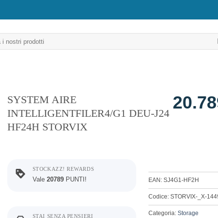
20.7
SYSTEM AIRE
INTELLIGENTFILER4/G1 DEU-J24
HF24H STORVIX
STOCKAZZ! REWARDS
Vale
20789
PUNTI!
EAN: SJ4G1-HF2H
Codice: STORVIX-_X-144
Categoria:
Storage
STAI SENZA PENSIERI