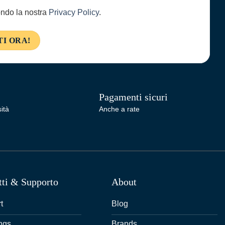
condo la nostra
Privacy Policy
.
Pagamenti sicuri
ità
Anche a rate
tti & Supporto
About
t
Blog
ngs
Brands