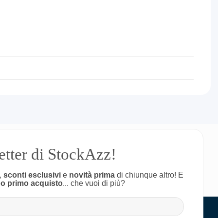
letter di StockAzz!
,
sconti esclusivi
e
novità prima
di chiunque altro! E
uo primo acquisto
... che vuoi di più?