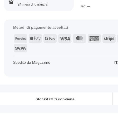
24 mesi di garanzia
Tag: —
Metodi di pagamento accettati
Revolut
Apple
Google
Visa
MasterCard
American
St
Pay
Pay
Express
Sepa
Spedito da Magazzino
IT
StockAzz! ti conviene