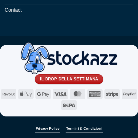
Contact
IL DROP DELLA SETTIMANA
Revolut
Apple
Google
Visa
MasterCard
American
Stripe
P
Pay
Pay
Express
Sepa
Privacy Policy
Termini & Condizioni