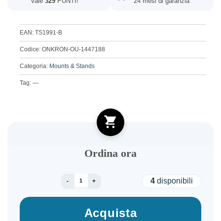
Vale
329
PUNTI!
24 mesi di garanzia
EAN: TS1991-B
Codice: ONKRON-OU-1447188
Categoria:
Mounts & Stands
Tag: —
Ordina ora
TV SET ACC MOBILE STAND/50-100" BLACK TS
4
disponibili
Acquista