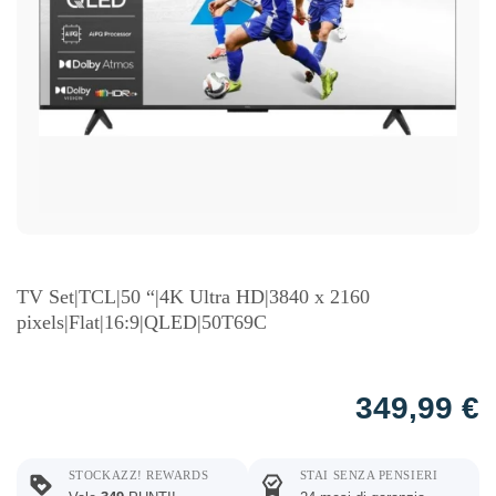
TV Set|TCL|50 “|4K Ultra HD|3840 x 2160
pixels|Flat|16:9|QLED|50T69C
349,99
€
STOCKAZZ! REWARDS
STAI SENZA PENSIERI