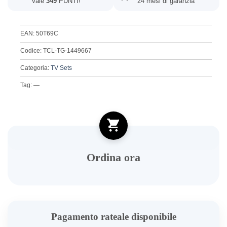
Vale
349
PUNTI!
24 mesi di garanzia
EAN: 50T69C
Codice: TCL-TG-1449667
Categoria:
TV Sets
Tag: —
Ordina ora
Pagamento rateale disponibile