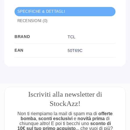
SPECIFICHE & DETTAGLI
RECENSIONI (0)
BRAND
TCL
EAN
50T69C
Iscriviti alla newsletter di
StockAzz!
Non ti riempiamo la mail di spam ma di
offerte
bomba
,
sconti esclusivi
e
novità prima
di
chiunque altro! E poi ti becchi uno
sconto di
10€ sul tuo primo acquisto
... che vuoi di più?