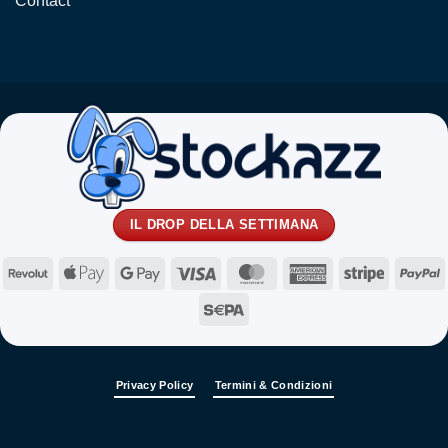
Contact
IL DROP DELLA SETTIMANA
Revolut
Apple
Google
Visa
MasterCard
American
Stripe
P
Pay
Pay
Express
Sepa
Privacy Policy
Termini & Condizioni