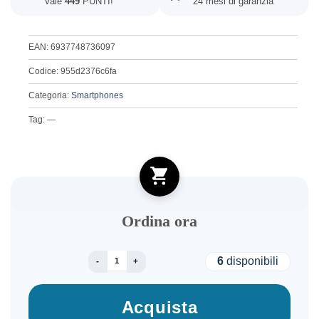
Vale
449
PUNTI!
24 mesi di garanzia
EAN: 6937748736097
Codice: 955d2376c6fa
Categoria:
Smartphones
Tag: —
Ordina ora
ULEFONE ARMOR 26 ULTRA 12+512GB DS 5G B
6
disponibili
Acquista