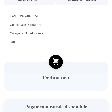
Vale
109
PUNTI!
24 mesi di garanzia
EAN: 6937748735526
Codice: 3c5147d6b0f4
Categoria:
Smartphones
Tag: —
Ordina ora
Pagamento rateale disponibile