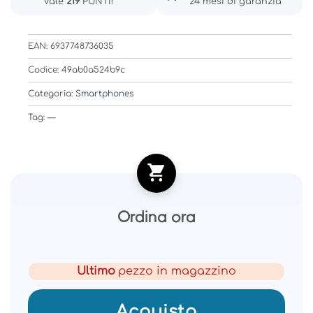
Vale
219
PUNTI!
24 mesi di garanzia
EAN: 6937748736035
Codice: 49ab0a524b9c
Categoria:
Smartphones
Tag: —
Ordina ora
Ultimo
pezzo in magazzino
Acquista