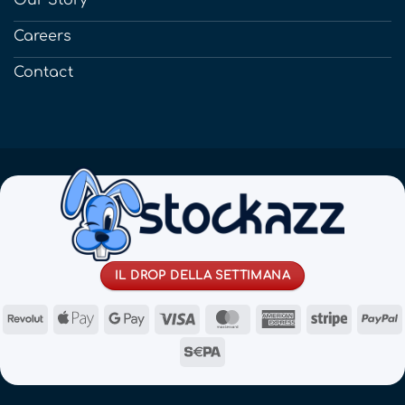
Our Story
Careers
Contact
IL DROP DELLA SETTIMANA
Revolut
Apple
Google
Visa
MasterCard
American
Stripe
Pay
Pay
Express
Sepa