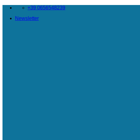
Salta
+39 0656548239
ai
Newsletter
contenuti