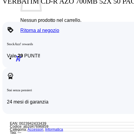
VERBATIM CD-R AZO 700MB 52X 50 PA
Nessun prodotto nel carrello.
Ritorna al negozio
StockAzz! rewards
Vale
29
PUNTI!
Stai senza pensieri
24 mesi di garanzia
EAN: 0023942433439
Codice: ab2d47696859
Categoria:
Accessori
,
Informatica
Tag: —