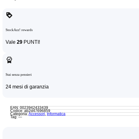
StockAzz! rewards
Vale
29
PUNTI!
Stai senza pensieri
24 mesi di garanzia
EAN: 0023942433439
Codice: ab2d47696859
Categoria:
Accessori
,
Informatica
Tag: —