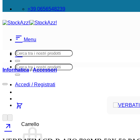
+39 0656548239
sort
Menu
sort
Cerca:
Menu
Cerca:
Informatica
/
Accessori
Accedi / Registrati
Carrello
arrow_outward