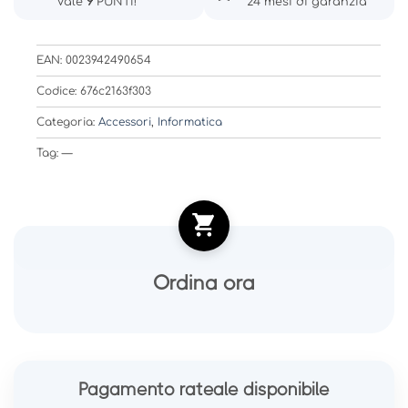
Vale
9
PUNTI!
24 mesi di garanzia
EAN: 0023942490654
Codice: 676c2163f303
Categoria:
Accessori
,
Informatica
Tag: —
Ordina ora
Pagamento rateale disponibile