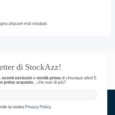
gna aliquam erat volutpat.
letter di StockAzz!
,
sconti esclusivi
e
novità prima
di chiunque altro! E
uo primo acquisto
... che vuoi di più?
condo la nostra
Privacy Policy
.