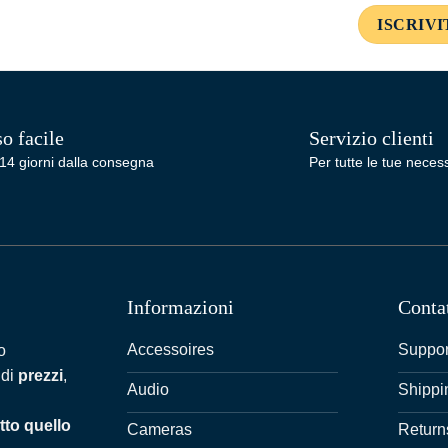
o facile
Servizio clienti
14 giorni dalla consegna
Per tutte le tue necess
Informazioni
Conta
Accessoires
Suppor
o
 di
prezzi
,
Audio
Shippi
tto quello
Cameras
Return