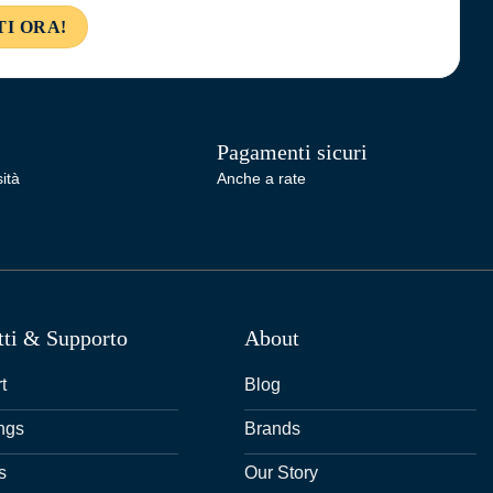
Pagamenti sicuri
ità
Anche a rate
tti & Supporto
About
t
Blog
ngs
Brands
s
Our Story