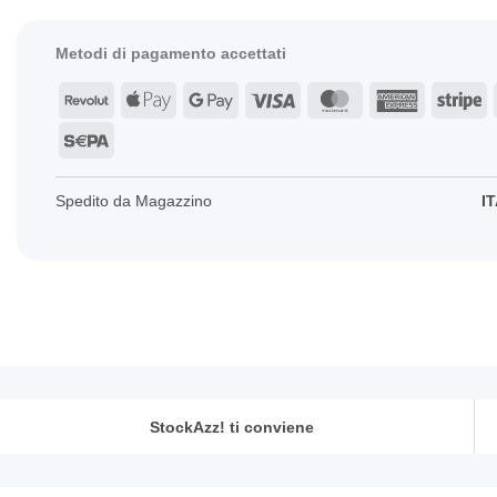
Metodi di pagamento accettati
Revolut
Apple
Google
Visa
MasterCard
American
St
Pay
Pay
Express
Sepa
Spedito da Magazzino
IT
StockAzz! ti conviene