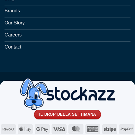
Brands
Our Story
Careers
Contact
IL DROP DELLA SETTIMANA
Revolut
Apple
Google
Visa
MasterCard
American
Stripe
P