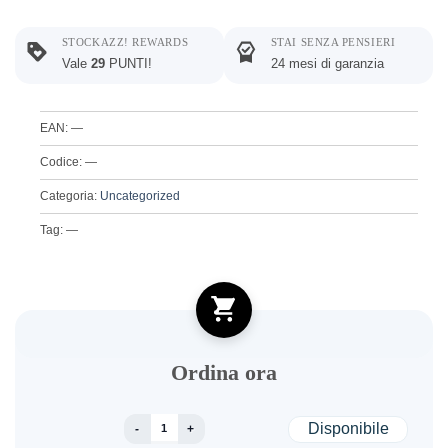
STOCKAZZ! REWARDS
STAI SENZA PENSIERI
Vale
29
PUNTI!
24 mesi di garanzia
EAN: —
Codice: —
Categoria:
Uncategorized
Tag: —
Ordina ora
Woo Album #2 quantità
Disponibile