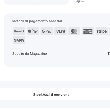
Tag: —
Metodi di pagamento accettati
Revolut
Apple
Google
Visa
MasterCard
American
St
Pay
Pay
Express
Sepa
Spedito da Magazzino
IT
StockAzz! ti conviene