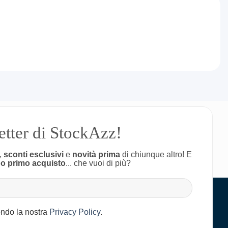
letter di StockAzz!
,
sconti esclusivi
e
novità prima
di chiunque altro! E
uo primo acquisto
... che vuoi di più?
condo la nostra
Privacy Policy
.