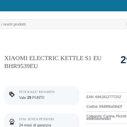
2
XIAOMI ELECTRIC KETTLE S1 EU
BHR9539EU
STOCKAZZ! REWARDS
EAN: 6941812777152
Vale
29
PUNTI!
Codice: 94d90ba56d2f
Categoria:
Cucina
,
Piccoli
elettrodomestici
STAI SENZA PENSIERI
24 mesi di garanzia