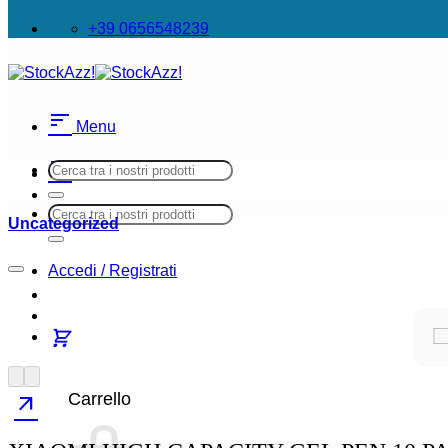
+39 0656548239
sort
Menu
sort
Cerca:
Menu
Cerca:
Uncategorized
Accedi / Registrati
Carrello
arrow_outward