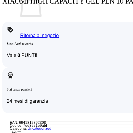
XIAOMI HIGH CAPACITY GEL PEN 10 P
Ritorna al negozio
StockAzz! rewards
Vale
0
PUNTI!
Stai senza pensieri
24 mesi di garanzia
EAN: 6941812792308
Codice: 7ee3921e9abf
Categoria:
Uncategorized
Tag: —