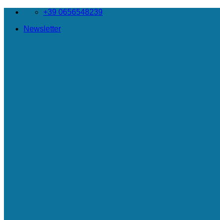
Salta
+39 0656548239
ai
Newsletter
contenuti