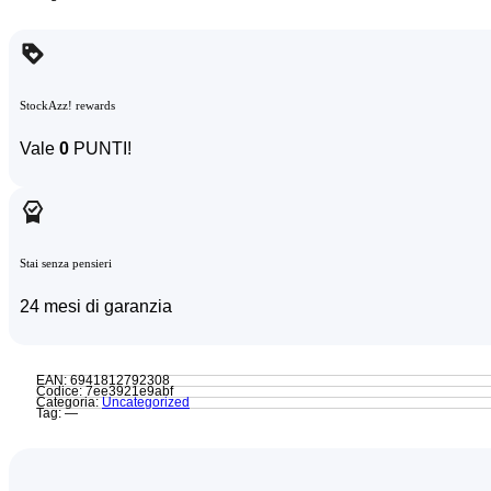
StockAzz! rewards
Vale
0
PUNTI!
Stai senza pensieri
24 mesi di garanzia
EAN: 6941812792308
Codice: 7ee3921e9abf
Categoria:
Uncategorized
Tag: —