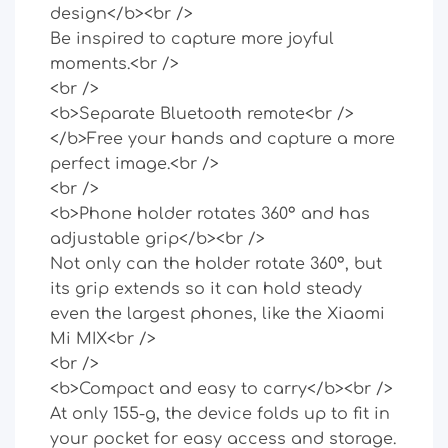
design</b><br />
Be inspired to capture more joyful
moments.<br />
<br />
<b>Separate Bluetooth remote<br />
</b>Free your hands and capture a more
perfect image.<br />
<br />
<b>Phone holder rotates 360° and has
adjustable grip</b><br />
Not only can the holder rotate 360°, but
its grip extends so it can hold steady
even the largest phones, like the Xiaomi
Mi MIX<br />
<br />
<b>Compact and easy to carry</b><br />
At only 155-g, the device folds up to fit in
your pocket for easy access and storage.