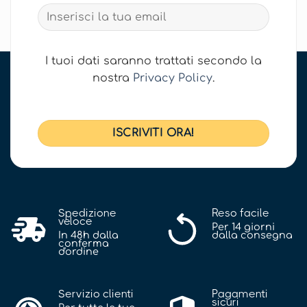
I tuoi dati saranno trattati secondo la
nostra
Privacy Policy
.
Spedizione
Reso facile
veloce
Per 14 giorni
In 48h dalla
dalla consegna
conferma
d'ordine
Servizio clienti
Pagamenti
sicuri