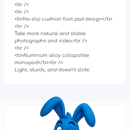
<br />
<br />
<b>No-slip cushion foot pad design</b>
<br />
Take more natural and stable
photographs and video.<br />
<br />
<b>Aluminum alloy collapsible
monopod</b><br />
Light, sturdy, and doesn’t slide.