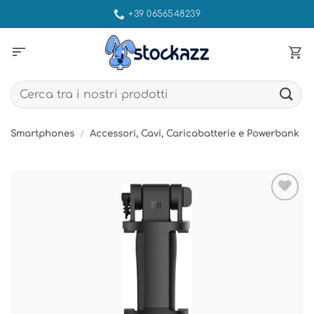
Salta
+39 0656548239
ai
contenuti
sort
Cerca:
Smartphones
/
Accessori, Cavi, Caricabatterie e Powerbank
Aggiungi
alla lista
dei
desideri