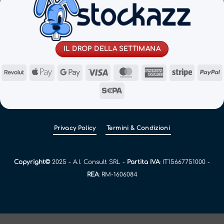
IL DROP DELLA SETTIMANA
Revolut
Apple
Google
Visa
MasterCard
American
Stripe
Pay
Pay
Express
Sepa
Privacy Policy
Termini & Condizioni
Copyright©
2025 - A.I. Consult SRL -
Partita IVA
: IT15667751000 -
REA
: RM-1606084