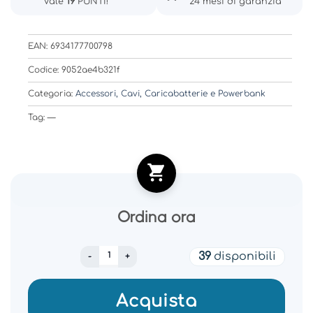
Vale
19
PUNTI!
24 mesi di garanzia
EAN: 6934177700798
Codice: 9052ae4b321f
Categoria:
Accessori, Cavi, Caricabatterie e Powerbank
Tag: —
Ordina ora
XIAOMI MI SELFIE STICK TRIPOD BLACK FBA4
39
disponibili
Acquista