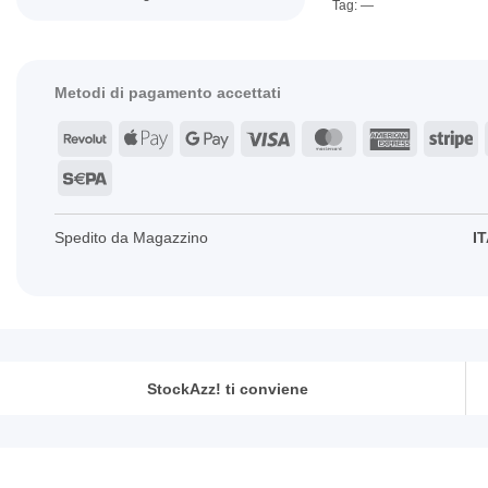
Tag: —
Metodi di pagamento accettati
Revolut
Apple
Google
Visa
MasterCard
American
St
Pay
Pay
Express
Sepa
Spedito da Magazzino
IT
StockAzz! ti conviene