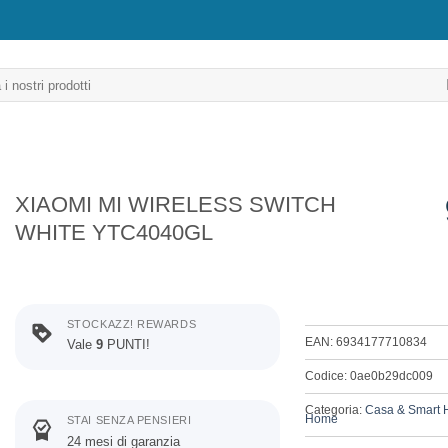
XIAOMI MI WIRELESS SWITCH
WHITE YTC4040GL
STOCKAZZ! REWARDS
EAN: 6934177710834
Vale
9
PUNTI!
Codice: 0ae0b29dc009
Categoria:
Casa & Smart
Home
STAI SENZA PENSIERI
24 mesi di garanzia