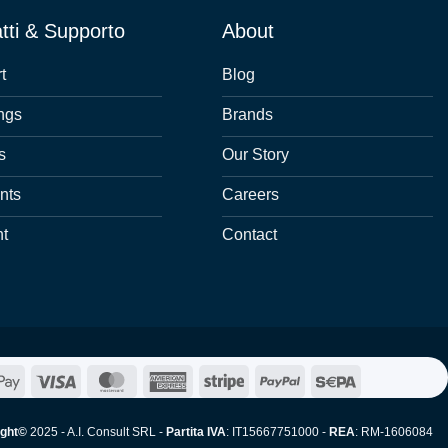
tti & Supporto
About
t
Blog
ngs
Brands
s
Our Story
nts
Careers
nt
Contact
e
Google
Visa
MasterCard
American
Stripe
PayPal
Sepa
Pay
Express
ight©
2025 - A.I. Consult SRL -
Partita IVA
: IT15667751000 -
REA
: RM-1606084