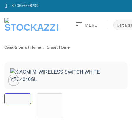
Salta
+39 0656548239
ai
contenuti
sort
Cerca:
MENU
Casa & Smart Home
/
Smart Home
arrow_outward
Aggiungi
alla lista
dei
desideri