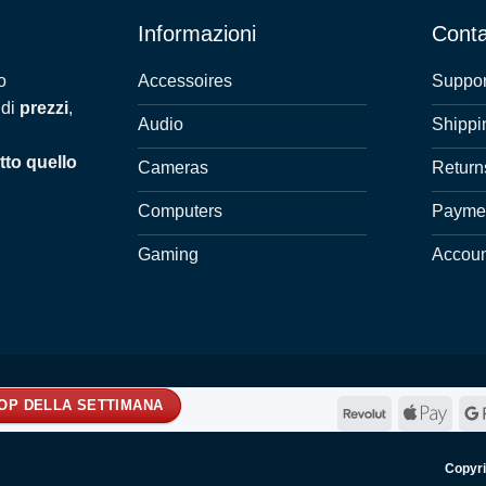
Informazioni
Conta
Accessoires
Suppor
o
 di
prezzi
,
Audio
Shippi
tto quello
Cameras
Return
Computers
Payme
Gaming
Accou
ROP DELLA SETTIMANA
Revolut
Appl
Pay
Copyr