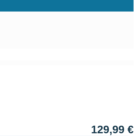
Aggiungi alla lista dei desideri
129,99
€