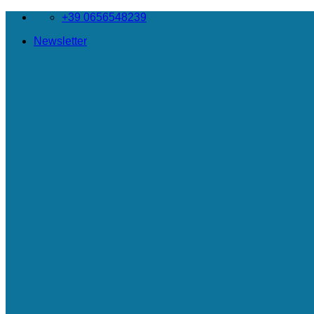
Salta
+39 0656548239
ai
Newsletter
contenuti