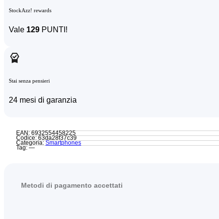
StockAzz! rewards
Vale
129
PUNTI!
Stai senza pensieri
24 mesi di garanzia
EAN: 6932554458225
Codice: 63da28f37c39
Categoria:
Smartphones
Tag: —
Metodi di pagamento accettati