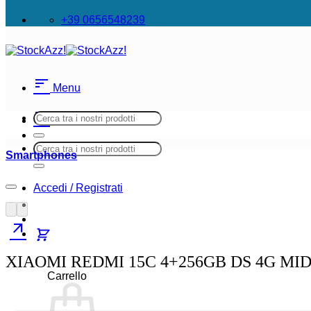
+39 0656548239
sort
Menu
sort
Cerca:
Menu
Cerca:
Smartphones
Accedi / Registrati
arrow_outward
XIAOMI REDMI 15C 4+256GB DS 4G M
Carrello