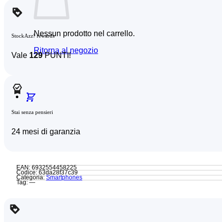
Nessun prodotto nel carrello.
StockAzz! rewards
Ritorna al negozio
Vale
129
PUNTI!
Stai senza pensieri
24 mesi di garanzia
EAN: 6932554458225
Codice: 63da28f37c39
Categoria:
Smartphones
Tag: —