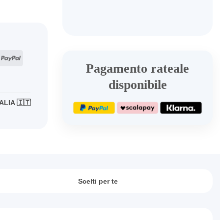
PURPLE
BHR7799GL
quantità
ripe
PayPal
Pagamento rateale
disponibile
ALIA 🇮🇹
Scelti per te