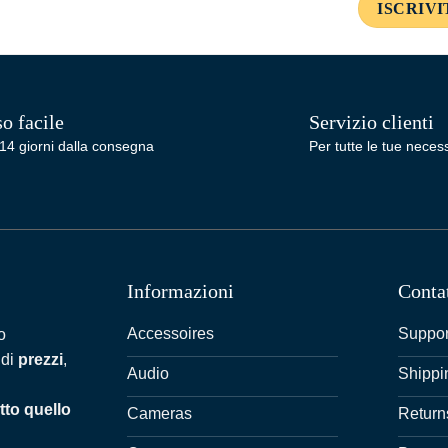
o facile
Servizio clienti
14 giorni dalla consegna
Per tutte le tue necess
Informazioni
Conta
Accessoires
Suppor
o
 di
prezzi
,
Audio
Shippi
tto quello
Cameras
Return