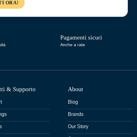
Pagamenti sicuri
ità
Anche a rate
tti & Supporto
About
t
Blog
ngs
Brands
s
Our Story