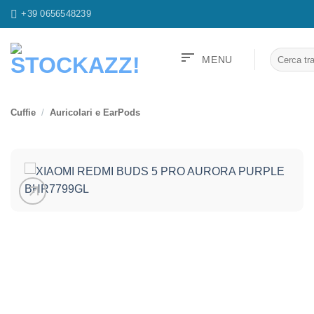
Salta
+39 0656548239
ai
contenuti
sort
Cerca:
MENU
Cuffie
/
Auricolari e EarPods
arrow_outward
Aggiungi alla lista dei desideri