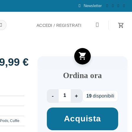
Newsletter
ACCEDI / REGISTRATI
9,99
€
Ordina ora
XIAOMI
19
disponibili
REDMI
BUDS
5
Acquista
PRO
rPods
,
Cuffie
AURORA