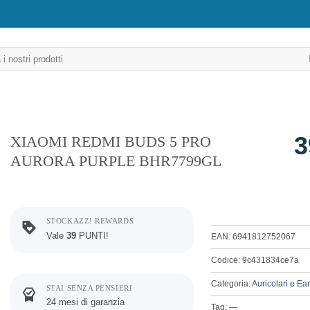
3
XIAOMI REDMI BUDS 5 PRO
AURORA PURPLE BHR7799GL
STOCKAZZ! REWARDS
Vale
39
PUNTI!
EAN: 6941812752067
Codice: 9c431834ce7a
Categoria:
Auricolari e Ea
STAI SENZA PENSIERI
24 mesi di garanzia
Tag: —