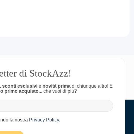
letter di StockAzz!
,
sconti esclusivi
e
novità prima
di chiunque altro! E
uo primo acquisto
... che vuoi di più?
condo la nostra
Privacy Policy
.