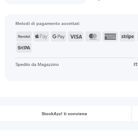
Metodi di pagamento accettati
Revolut
Apple
Google
Visa
MasterCard
American
St
Pay
Pay
Express
Sepa
Spedito da Magazzino
IT
StockAzz! ti conviene