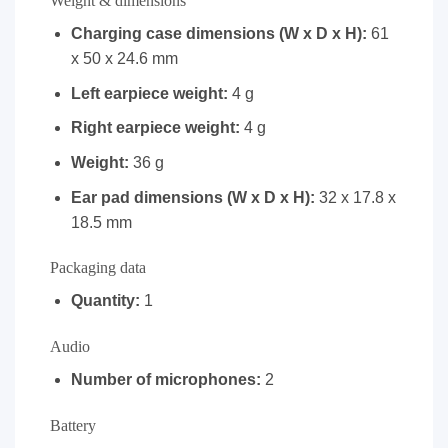
Weight & dimensions
Charging case dimensions (W x D x H):
61
x 50 x 24.6 mm
Left earpiece weight:
4 g
Right earpiece weight:
4 g
Weight:
36 g
Ear pad dimensions (W x D x H):
32 x 17.8 x
18.5 mm
Packaging data
Quantity:
1
Audio
Number of microphones:
2
Battery