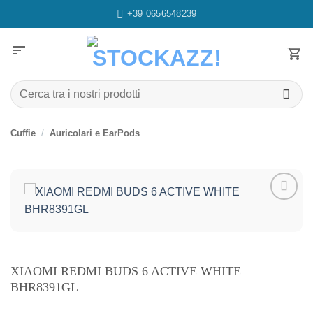
Salta
+39 0656548239
ai
contenuti
sort
Cerca:
Cuffie
/
Auricolari e EarPods
Aggiungi
alla lista
dei
desideri
XIAOMI REDMI BUDS 6 ACTIVE WHITE
BHR8391GL