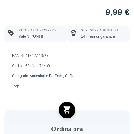
9,99
€
STOCKAZZ! REWARDS
STAI SENZA PENSIERI
Vale
9
PUNTI!
24 mesi di garanzia
EAN: 6941812777527
Codice: 69c4ace744e0
Categoria:
Auricolari e EarPods
,
Cuffie
Tag: —
Ordina ora