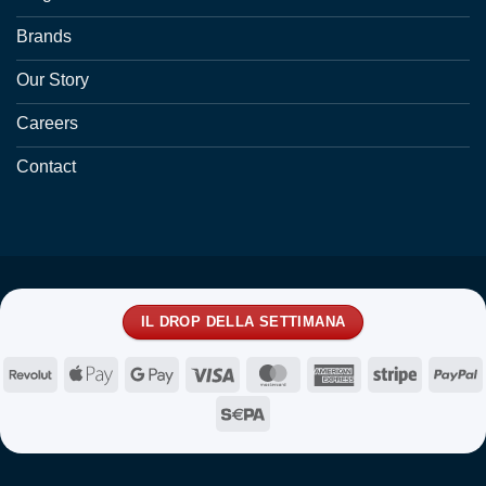
Brands
Our Story
Careers
Contact
IL DROP DELLA SETTIMANA
Revolut
Apple
Google
Visa
MasterCard
American
Stripe
P
Pay
Pay
Express
Sepa