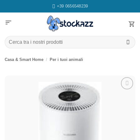
Salta
+39 0656548239
ai
contenuti
sort
Cerca:
Casa & Smart Home
/
Per i tuoi animali
Aggiungi
alla lista
dei
desideri