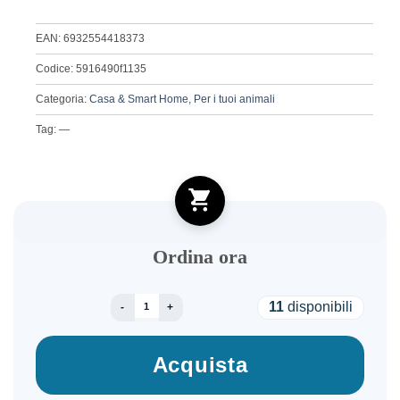
EAN: 6932554418373
Codice: 5916490f1135
Categoria:
Casa & Smart Home
,
Per i tuoi animali
Tag: —
Ordina ora
XIAOMI SMART PET CARE AIR PURIFIER EU qua
11
disponibili
Acquista