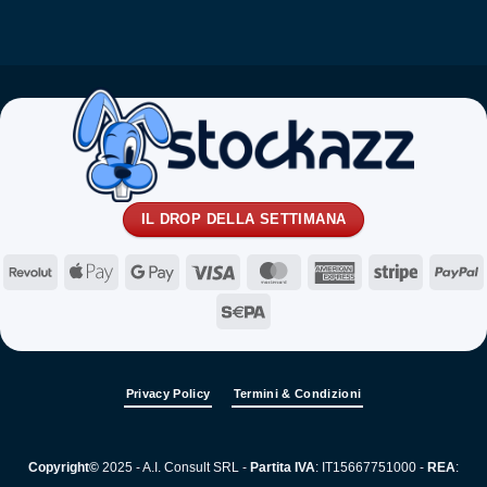
IL DROP DELLA SETTIMANA
Revolut
Apple
Google
Visa
MasterCard
American
Stripe
P
Pay
Pay
Express
Sepa
Privacy Policy
Termini & Condizioni
Copyright©
2025 - A.I. Consult SRL -
Partita IVA
: IT15667751000 -
REA
: