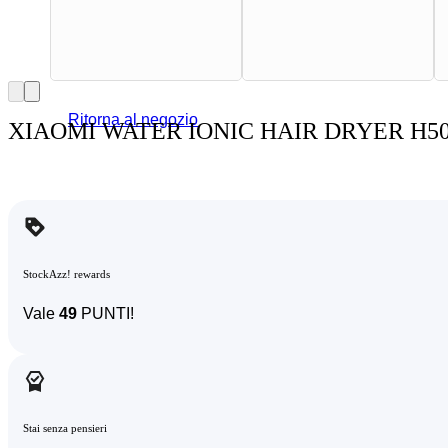
Ritorna al negozio
XIAOMI WATER IONIC HAIR DRYER H5
StockAzz! rewards
Vale
49
PUNTI!
Stai senza pensieri