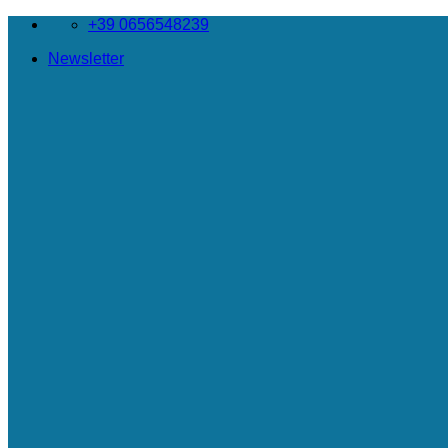
Salta
+39 0656548239
ai
Newsletter
contenuti