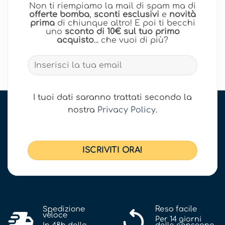
Non ti riempiamo la mail di spam ma di
offerte bomba
,
sconti esclusivi
e
novità
prima
di chiunque altro! E poi ti becchi
uno
sconto di 10€ sul tuo primo
acquisto
... che vuoi di più?
I tuoi dati saranno trattati secondo la
nostra
Privacy Policy
.
Spedizione
Reso facile
veloce
Per 14 giorni
In 48h dalla
dalla consegna