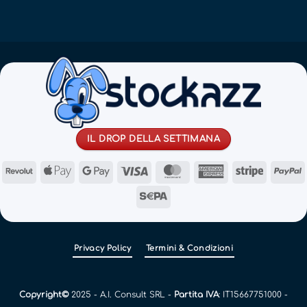
IL DROP DELLA SETTIMANA
Revolut
Apple
Google
Visa
MasterCard
American
Stripe
Pay
Pay
Express
Sepa
Privacy Policy
Termini & Condizioni
Copyright©
2025 - A.I. Consult SRL -
Partita IVA
: IT15667751000 -