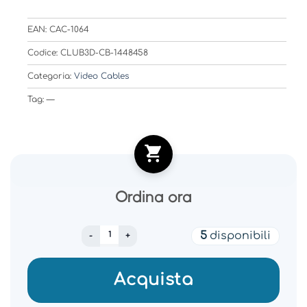
EAN: CAC-1064
Codice: CLUB3D-CB-1448458
Categoria:
Video Cables
Tag: —
Ordina ora
CABLE DP TO DP 3M/M/M CAC-1064 CLUB3D 
5
disponibili
Acquista