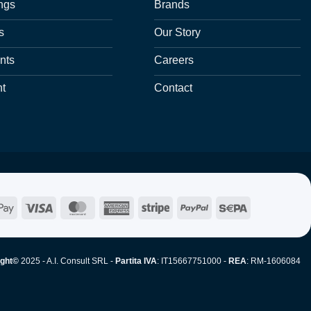
ngs
Brands
s
Our Story
nts
Careers
nt
Contact
e
Google
Visa
MasterCard
American
Stripe
PayPal
Sepa
Pay
Express
ight©
2025 - A.I. Consult SRL -
Partita IVA
: IT15667751000 -
REA
: RM-1606084