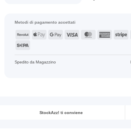
Metodi di pagamento accettati
Revolut
Apple
Google
Visa
MasterCard
American
St
Pay
Pay
Express
Sepa
Spedito da Magazzino
StockAzz! ti conviene