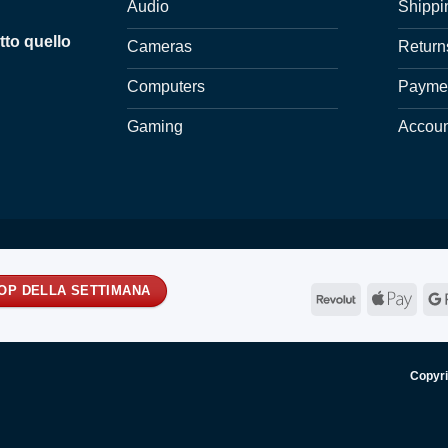
Audio
Shippi
tto quello
Cameras
Return
Computers
Payme
Gaming
Accou
ROP DELLA SETTIMANA
Revolut
Appl
Pay
Copyr