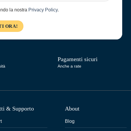
condo la nostra
Privacy Policy
.
Pagamenti sicuri
ità
Anche a rate
tti & Supporto
About
t
Blog