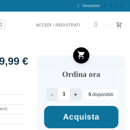
Newsletter
ACCEDI / REGISTRATI
9,99
€
Ordina ora
CABLE MINI DP TO DP 1M/M/M CAC-1116 C
5
disponibili
8470
Acquista