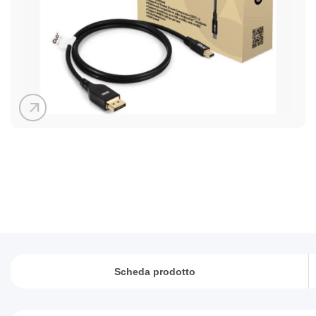
arrow_outward
Scheda prodotto