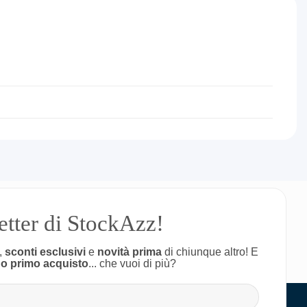
letter di StockAzz!
,
sconti esclusivi
e
novità prima
di chiunque altro! E
uo primo acquisto
... che vuoi di più?