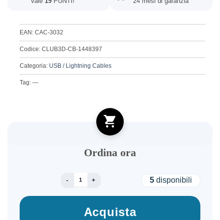
Vale
19
PUNTI!
24 mesi di garanzia
EAN: CAC-3032
Codice: CLUB3D-CB-1448397
Categoria:
USB / Lightning Cables
Tag: —
Ordina ora
CABLE USB-C TO USB-C 2M/MAGNETIC WHITE 
5
disponibili
Acquista