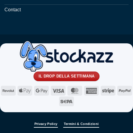
Contact
IL DROP DELLA SETTIMANA
Revolut
Apple
Google
Visa
MasterCard
American
Stripe
P
Pay
Pay
Express
Sepa
Privacy Policy
Termini & Condizioni