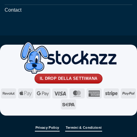
Contact
IL DROP DELLA SETTIMANA
Revolut
Apple
Google
Visa
MasterCard
American
Stripe
P
Pay
Pay
Express
Sepa
Privacy Policy
Termini & Condizioni