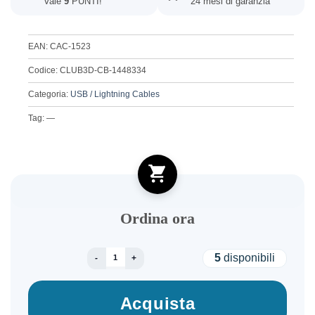
Vale
9
PUNTI!
24 mesi di garanzia
EAN: CAC-1523
Codice: CLUB3D-CB-1448334
Categoria:
USB / Lightning Cables
Tag: —
Ordina ora
CABLE USB-C TO USB3.1 1M/M/M CAC-1523 CL
5
disponibili
Acquista