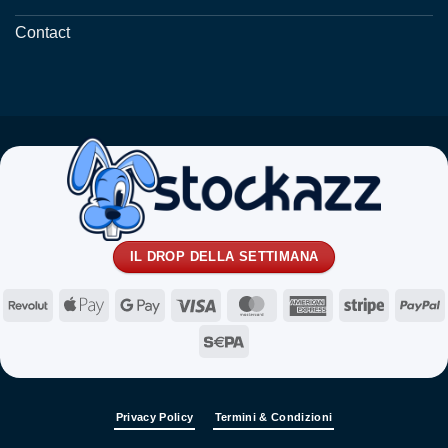
Contact
IL DROP DELLA SETTIMANA
Revolut
Apple
Google
Visa
MasterCard
American
Stripe
P
Pay
Pay
Express
Sepa
Privacy Policy
Termini & Condizioni