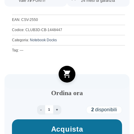
Vale
79
PUNTI!
24 mesi di garanzia
EAN: CSV-2550
Codice: CLUB3D-CB-1448447
Categoria:
Notebook Docks
Tag: —
Ordina ora
NB ACC DOCKING STATION 10IN1/USB-C 140W C
2
disponibili
Acquista