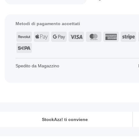
Metodi di pagamento accettati
Revolut
Apple
Google
Visa
MasterCard
American
St
Pay
Pay
Express
Sepa
Spedito da Magazzino
StockAzz! ti conviene