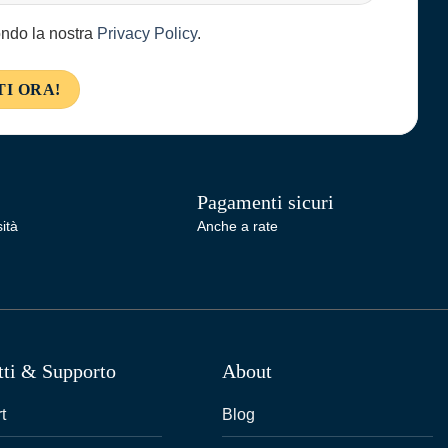
condo la nostra
Privacy Policy
.
Pagamenti sicuri
ità
Anche a rate
tti & Supporto
About
t
Blog