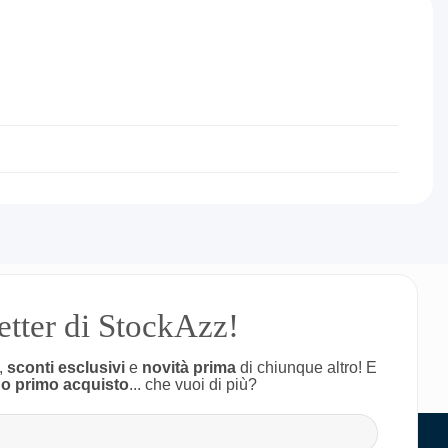
letter di StockAzz!
,
sconti esclusivi
e
novità prima
di chiunque altro! E
uo primo acquisto
... che vuoi di più?