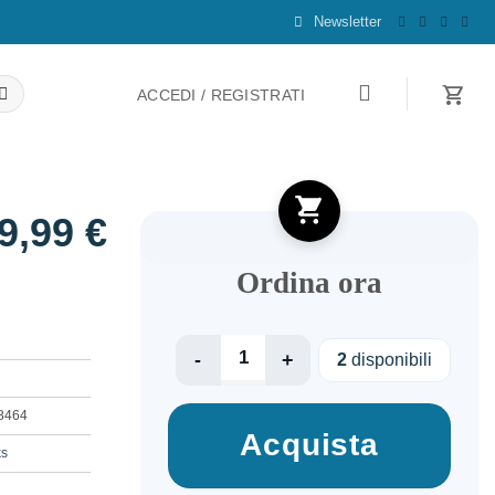
Newsletter
ACCEDI / REGISTRATI
9,99
€
Ordina ora
NB ACC DOCKING STATION/USB-C 100W CS
2
disponibili
8464
Acquista
ks