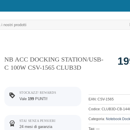
19
NB ACC DOCKING STATION/USB-
C 100W CSV-1565 CLUB3D
STOCKAZZ! REWARDS
Vale
199
PUNTI!
EAN: CSV-1565
Codice: CLUB3D-CB-144
Categoria:
Notebook Doc
STAI SENZA PENSIERI
24 mesi di garanzia
Tag: —