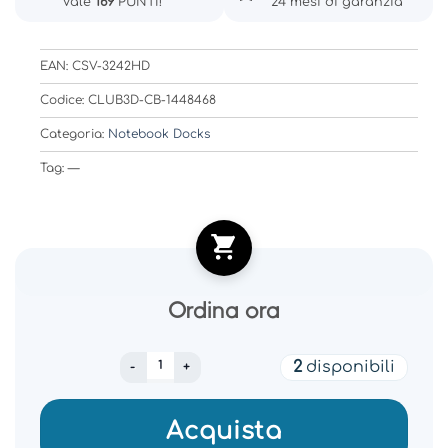
Vale
169
PUNTI!
24 mesi di garanzia
EAN: CSV-3242HD
Codice: CLUB3D-CB-1448468
Categoria:
Notebook Docks
Tag: —
Ordina ora
NB ACC DOCKING STATION/USB CSV-3242HD
2
disponibili
Acquista