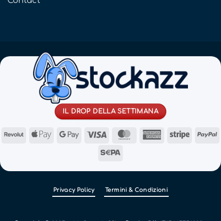
Contact
IL DROP DELLA SETTIMANA
Revolut
Apple
Google
Visa
MasterCard
American
Stripe
Pay
Pay
Express
Sepa
Privacy Policy
Termini & Condizioni